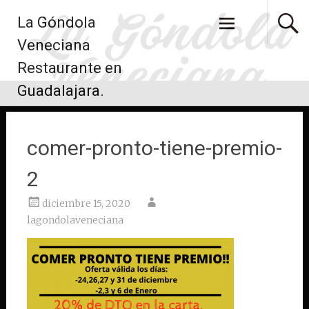
Saltar
La Góndola
al
contenido
Veneciana
Restaurante en
Guadalajara.
comer-pronto-tiene-premio-
2
diciembre 15, 2020
lagondolaveneciana