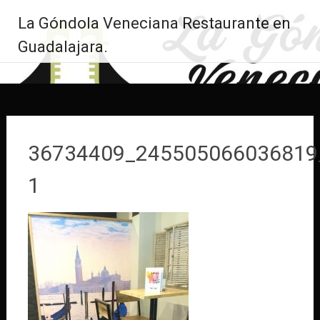
Saltar
La Góndola Veneciana Restaurante en
al
contenido
Guadalajara.
36734409_245505066036819
1