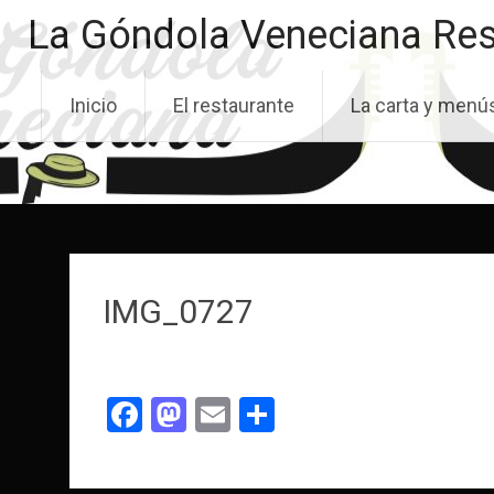
Saltar
La Góndola Veneciana Res
al
contenido
Inicio
El restaurante
La carta y menú
IMG_0727
Facebook
Mastodon
Email
Compartir