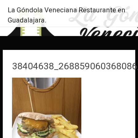
Saltar
La Góndola Veneciana Restaurante en
al
contenido
Guadalajara.
38404638_268859060368086