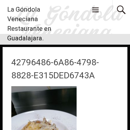
Saltar
La Góndola
al
contenido
Veneciana
Restaurante en
Guadalajara.
42796486-6A86-4798-
8828-E315DED6743A