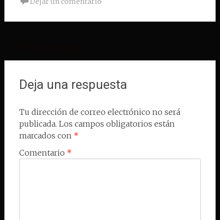
Dejar un comentario
Navegación
←
Pedidos a recoger
de
entradas
Deja una respuesta
Tu dirección de correo electrónico no será
publicada.
Los campos obligatorios están
marcados con
*
Comentario
*