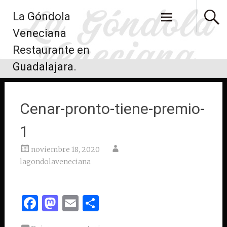
Saltar
La Góndola
al
contenido
Veneciana
Restaurante en
Guadalajara.
Cenar-pronto-tiene-premio-
1
noviembre 18, 2020
lagondolaveneciana
Facebook
Mastodon
Email
Compartir