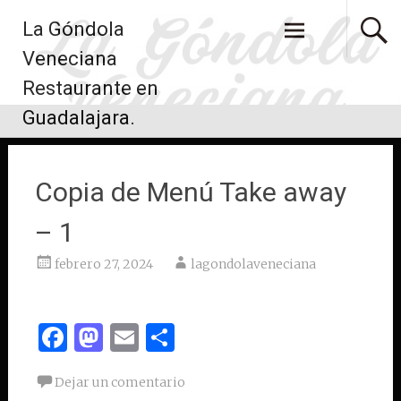
Saltar
La Góndola
al
contenido
Veneciana
Restaurante en
Guadalajara.
Copia de Menú Take away
– 1
febrero 27, 2024
lagondolaveneciana
Facebook
Mastodon
Email
Compartir
Dejar un comentario