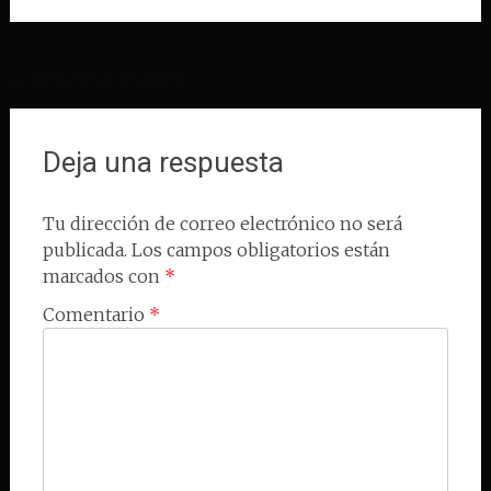
Navegación
←
Pedidos a recoger
de
entradas
Deja una respuesta
Tu dirección de correo electrónico no será
publicada.
Los campos obligatorios están
marcados con
*
Comentario
*