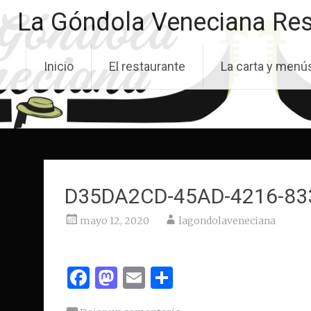
Saltar
La Góndola Veneciana Res
al
contenido
Inicio
El restaurante
La carta y menú
D35DA2CD-45AD-4216-83
mayo 12, 2020
lagondolaveneciana
Facebook
Mastodon
Email
Compartir