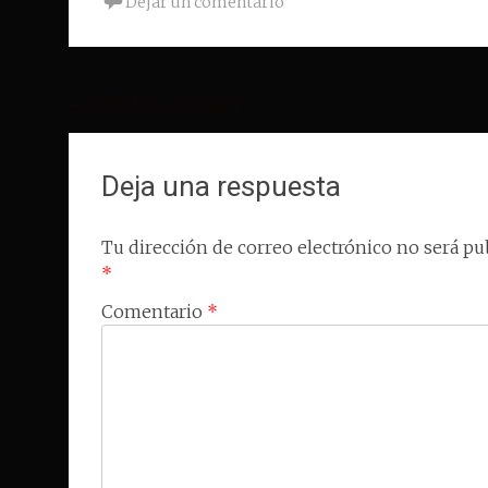
Dejar un comentario
Navegación
←
Pedidos a recoger
de
entradas
Deja una respuesta
Tu dirección de correo electrónico no será pub
*
Comentario
*