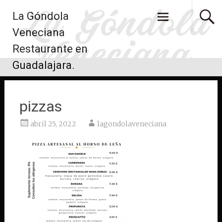
Saltar
La Góndola
al
contenido
Veneciana
Restaurante en
Guadalajara.
pizzas
abril 25, 2022
lagondolaveneciana