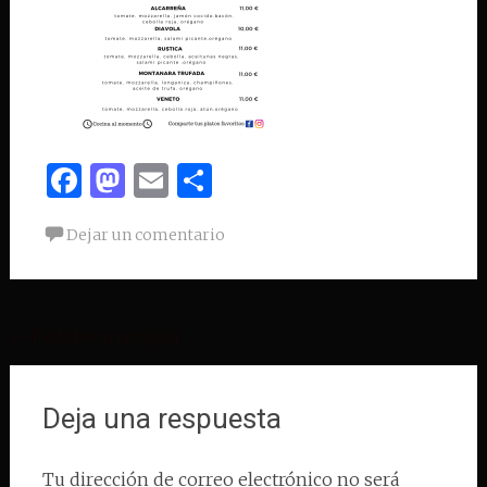
Facebook
Mastodon
Email
Compartir
Dejar un comentario
Navegación
←
Pedidos a recoger
de
entradas
Deja una respuesta
Tu dirección de correo electrónico no será